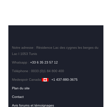
Notre adresse : Résidence Lac des cygnes les berges du
Lac I 1053 Tunis
Whatsapp :
+33 6 35 23 57 12
Téléphone : 0033 (0)1 84 800 400
Medespoir Canada
:
+1 437-880-3675
Plan du site
Contact
Avis forums et témoignages