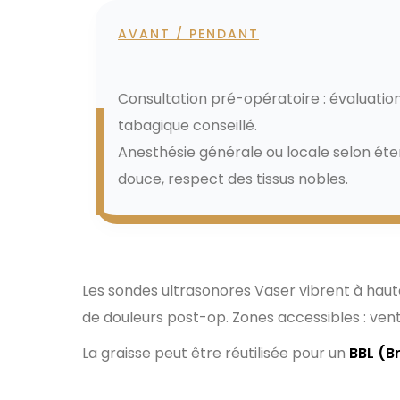
AVANT / PENDANT
Déroulement de la liposu
Consultation pré-opératoire : évaluation
tabagique conseillé.
Anesthésie générale ou locale selon éten
douce, respect des tissus nobles.
Les gestes chirurgicaux préc
Les sondes ultrasonores Vaser vibrent à haut
de douleurs post-op. Zones accessibles : ventr
La graisse peut être réutilisée pour un
BBL (Br
Suites opératoires faciles