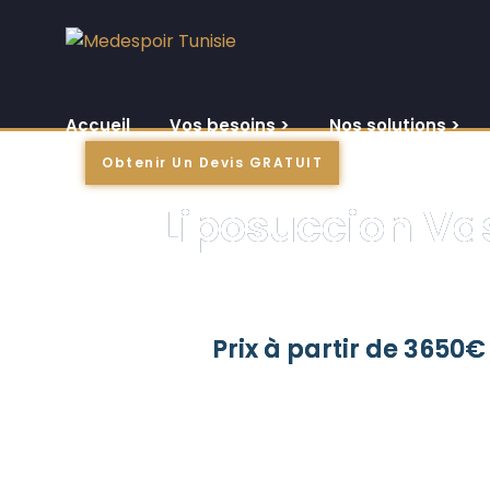
Accueil
Vos besoins >
Nos solutions >
Obtenir Un Devis GRATUIT
Liposuccion Vas
Prix à partir de 3650€