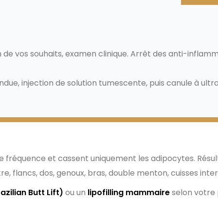
ccion par ultrasons Vaser
 de vos souhaits, examen clinique. Arrêt des anti-inflamma
due, injection de solution tumescente, puis canule à ultra
is
e fréquence et cassent uniquement les adipocytes. Résul
e, flancs, dos, genoux, bras, double menton, cuisses inte
azilian Butt Lift)
ou un
lipofilling mammaire
selon votre 