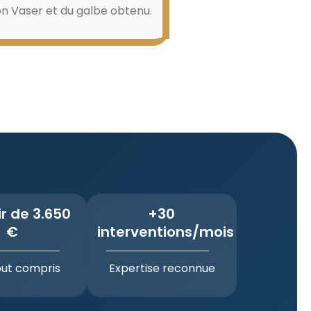
ion Vaser et du galbe obtenu.
ir de 3.650
+30
€
interventions/mois
out compris
Expertise reconnue