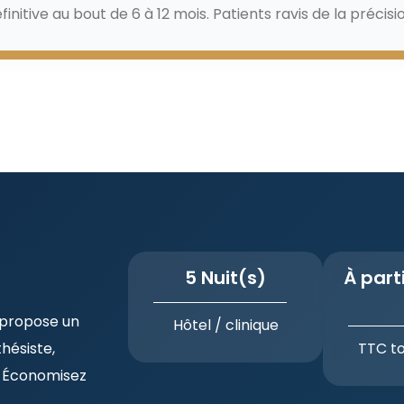
initive au bout de 6 à 12 mois. Patients ravis de la précis
5 Nuit(s)
À part
sie 2026
 propose un
Hôtel / clinique
thésiste,
TTC t
p. Économisez