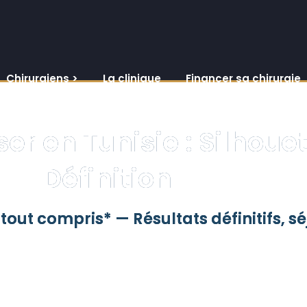
Chirurgiens >
La clinique
Financer sa chirurgie
er en Tunisie : Silhoue
Définition
 tout compris* — Résultats définitifs, sé