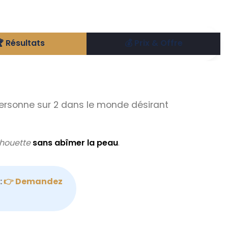
 Résultats
💰 Prix & Offre
personne sur 2 dans le monde désirant
lhouette
sans abîmer la peau
.
:
👉 Demandez