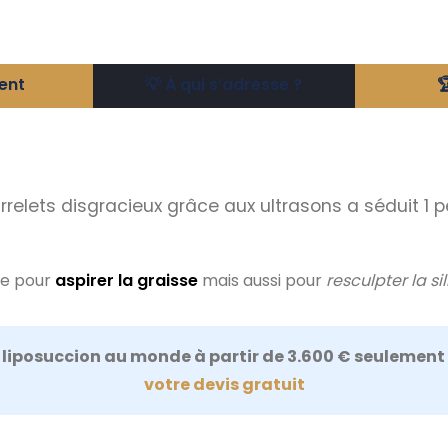
ent
💡 À qui s’adresse ?

elets disgracieux grâce aux ultrasons a séduit 1 
re pour
aspirer la graisse
mais aussi pour
resculpter la si
e liposuccion au monde à partir de 3.600 € seulement 
votre devis gratuit