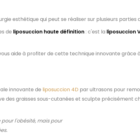
rgie esthétique qui peut se réaliser sur plusieurs parties 
ues de
liposuccion haute définition
: c'est la
liposuccion 
ous aide à profiter de cette technique innovante grâce à
uoi ?
cale innovante de
liposuccion 4D
par ultrasons pour remod
ative des graisses sous-cutanées et sculpte précisément c
 pour l'obésité, mais pour
ées.