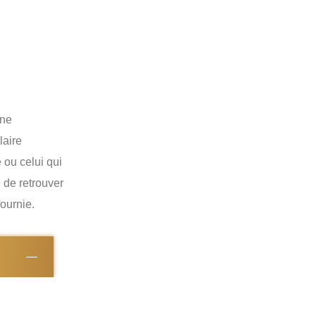
re pour
ans la
une
laire
 ou celui qui
 de retrouver
ournie.