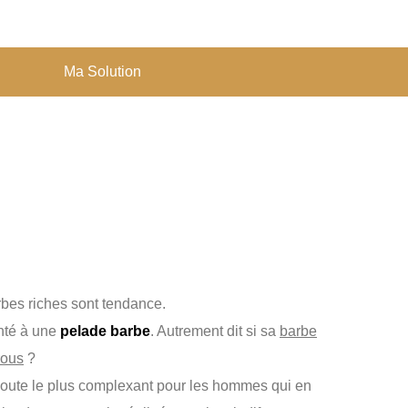
Ma Solution
rbes riches sont tendance.
onté à une
pelade barbe
. Autrement dit si sa
barbe
rous
?
doute le plus complexant pour les hommes qui en