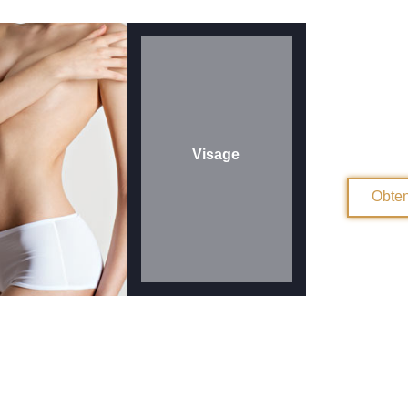
DÉC
Les a
Visage
Obten